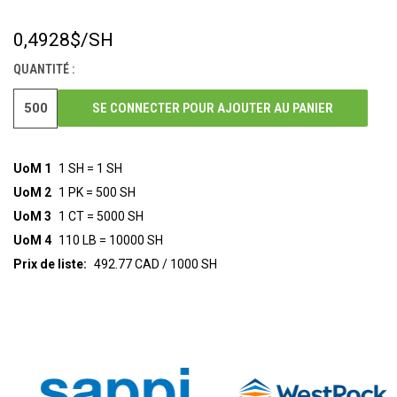
0,4928$
/SH
STOCK
ACTUEL :
QUANTITÉ :
SE CONNECTER POUR AJOUTER AU PANIER
UoM 1
1 SH = 1 SH
UoM 2
1 PK = 500 SH
UoM 3
1 CT = 5000 SH
UoM 4
110 LB = 10000 SH
Prix de liste:
492.77 CAD / 1000 SH