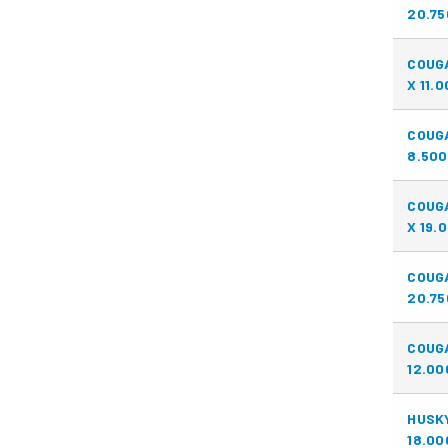
20.75
COUGA
X 11.
COUG
8.500
COUGA
X 19.
COUG
20.75
COUGA
12.00
HUSKY
18.00