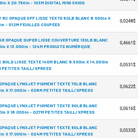
0in X 20.750in - 103M DIGITAL MINI SKIDS
 RC OPAQUE OFF LISSE TEXTE 60LB BLANC 8.500in X
0,0248$
0in - 012M FEUILLES COUPÉES
AR OPAQUE SUPER LISSE COUVERTURE 130LB BLANC
0,4661$
0in X 13.000in - 124M PRODUITS NUMÉRIQUE
 BOLD LISSE TEXTE 140M BLANC 8.500in X 14.000in
0,0531$
M PETITES TAILL/XPRESS
OPAQUE LYNXJET PIGMENT TEXTE 70LB BLANC
0,0622$
0in X 17.000in - 028M PETITES TAILL/XPRESS
 OPAQUE LYNXJET PIGMENT TEXTE 60LB BLANC
0,0616$
0in X 18.000in - 027M PETITES TAILL/XPRESS
 OPAQUE LYNXJET PIGMENT TEXTE 60LB BLANC
0,0533$
0in X 17.000in - 024M PETITES TAILL/XPRESS