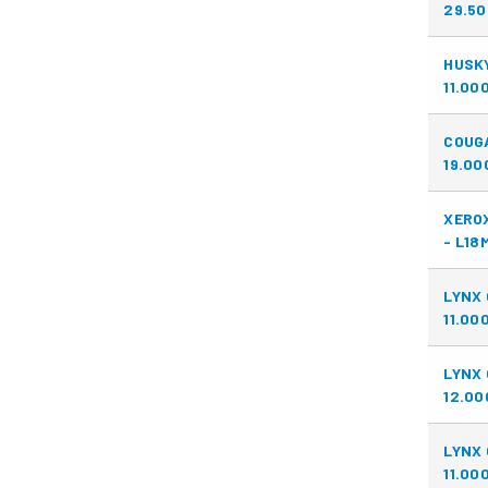
29.50
HUSKY
11.00
COUG
19.00
XEROX
- L18
LYNX 
11.00
LYNX
12.00
LYNX
11.00