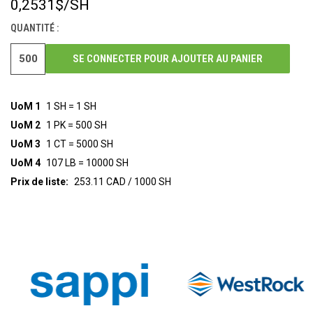
0,2531$
/SH
STOCK
ACTUEL :
QUANTITÉ :
SE CONNECTER POUR AJOUTER AU PANIER
UoM 1
1 SH = 1 SH
UoM 2
1 PK = 500 SH
UoM 3
1 CT = 5000 SH
UoM 4
107 LB = 10000 SH
Prix de liste:
253.11 CAD / 1000 SH