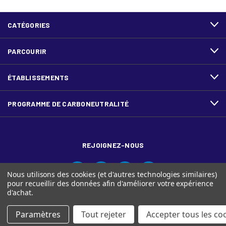
CATÉGORIES
PARCOURIR
ÉTABLISSEMENTS
PROGRAMME DE CARBONEUTRALITÉ
REJOIGNEZ-NOUS
Nous utilisons des cookies (et d'autres technologies similaires)
pour recueillir des données afin d'améliorer votre expérience
d'achat.
Paramètres
Tout rejeter
Accepter tous les co
© Ariva, et le logo Ariva sont des marques de commerce de