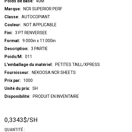
Poids de base:
40M
Marque:
NCR SUPERIOR PERF
Classe:
AUTOCOPIANT
Couleur:
NOT APPLICABLE
Fini:
3 PT RENVERSEE
Format:
9.000in x 11.000in
Description:
3 PARTIE
Poids/M:
011
L'emballage du matériel:
PETITES TAILL/XPRESS
Fournisseur:
NEKOOSA NCR SHEETS
Prix par:
1000
Unité du prix:
SH
Disponibilité:
PRODUIT EN INVENTAIRE
0,3343$
/SH
STOCK
ACTUEL :
QUANTITÉ :