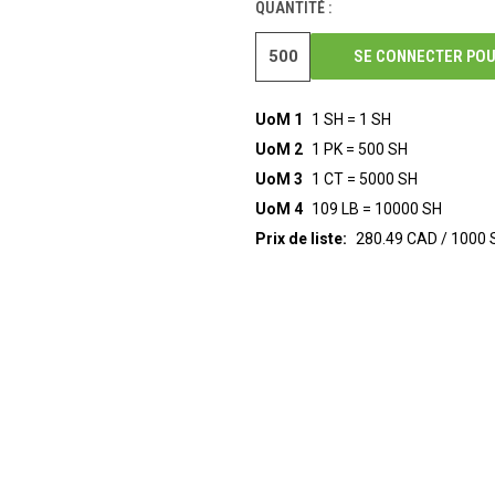
QUANTITÉ :
SE CONNECTER POU
UoM 1
1 SH = 1 SH
UoM 2
1 PK = 500 SH
UoM 3
1 CT = 5000 SH
UoM 4
109 LB = 10000 SH
Prix de liste:
280.49 CAD / 1000 