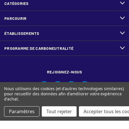
CATÉGORIES
PARCOURIR
ÉTABLISSEMENTS
PROGRAMME DE CARBONEUTRALITÉ
REJOIGNEZ-NOUS
Nous utilisons des cookies (et d'autres technologies similaires)
pour recueillir des données afin d'améliorer votre expérience
d'achat.
Paramètres
Tout rejeter
Accepter tous les co
© Ariva, et le logo Ariva sont des marques de commerce de
Domtar Inc. au Canada.