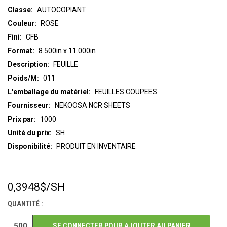
Classe:
AUTOCOPIANT
Couleur:
ROSE
Fini:
CFB
Format:
8.500in x 11.000in
Description:
FEUILLE
Poids/M:
011
L'emballage du matériel:
FEUILLES COUPEES
Fournisseur:
NEKOOSA NCR SHEETS
Prix par:
1000
Unité du prix:
SH
Disponibilité:
PRODUIT EN INVENTAIRE
0,3948$
/SH
STOCK
ACTUEL :
QUANTITÉ :
SE CONNECTER POUR AJOUTER AU PANIER