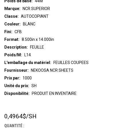
Poids de base:
44M
Marque:
NCR SUPERIOR
Classe:
AUTOCOPIANT
Couleur:
BLANC
Fini:
CFB
Format:
8.500in x 14.000in
Description:
FEUILLE
Poids/M:
L14
L'emballage du matériel:
FEUILLES COUPEES
Fournisseur:
NEKOOSA NCR SHEETS
Prix par:
1000
Unité du prix:
SH
Disponibilité:
PRODUIT EN INVENTAIRE
0,4964$
/SH
STOCK
ACTUEL :
QUANTITÉ :