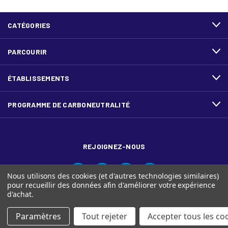
CATÉGORIES
PARCOURIR
ÉTABLISSEMENTS
PROGRAMME DE CARBONEUTRALITÉ
REJOIGNEZ-NOUS
Nous utilisons des cookies (et d'autres technologies similaires)
pour recueillir des données afin d'améliorer votre expérience
d'achat.
Paramètres
Tout rejeter
Accepter tous les co
© Ariva, et le logo Ariva sont des marques de commerce de