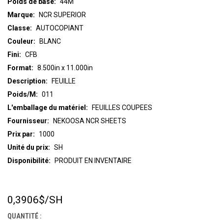
Poids de base:
44M
Marque:
NCR SUPERIOR
Classe:
AUTOCOPIANT
Couleur:
BLANC
Fini:
CFB
Format:
8.500in x 11.000in
Description:
FEUILLE
Poids/M:
011
L'emballage du matériel:
FEUILLES COUPEES
Fournisseur:
NEKOOSA NCR SHEETS
Prix par:
1000
Unité du prix:
SH
Disponibilité:
PRODUIT EN INVENTAIRE
0,3906$
/SH
STOCK
ACTUEL :
QUANTITÉ :