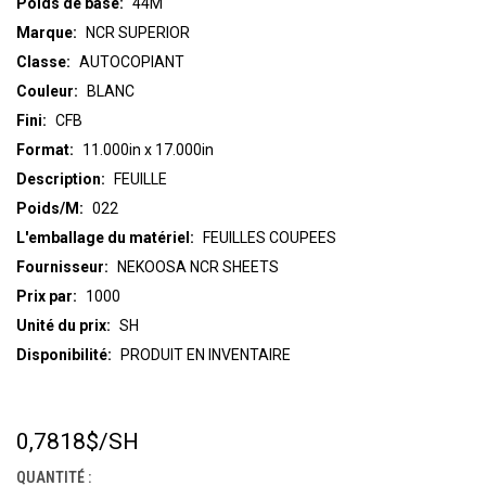
Poids de base:
44M
Marque:
NCR SUPERIOR
Classe:
AUTOCOPIANT
Couleur:
BLANC
Fini:
CFB
Format:
11.000in x 17.000in
Description:
FEUILLE
Poids/M:
022
L'emballage du matériel:
FEUILLES COUPEES
Fournisseur:
NEKOOSA NCR SHEETS
Prix par:
1000
Unité du prix:
SH
Disponibilité:
PRODUIT EN INVENTAIRE
0,7818$
/SH
STOCK
ACTUEL :
QUANTITÉ :