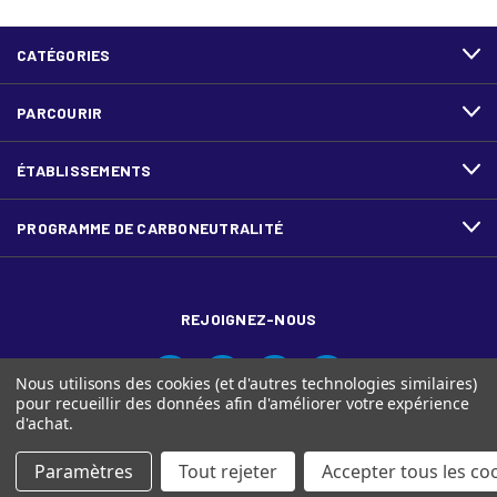
CATÉGORIES
PARCOURIR
ÉTABLISSEMENTS
PROGRAMME DE CARBONEUTRALITÉ
REJOIGNEZ-NOUS
Nous utilisons des cookies (et d'autres technologies similaires)
pour recueillir des données afin d'améliorer votre expérience
d'achat.
Paramètres
Tout rejeter
Accepter tous les co
© Ariva, et le logo Ariva sont des marques de commerce de