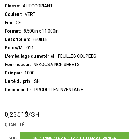
Classe:
AUTOCOPIANT
Couleur:
VERT
Fini:
CF
Format:
8.500in x 11.000in
Description:
FEUILLE
Poids/M:
011
L'emballage du matériel:
FEUILLES COUPEES
Fournisseur:
NEKOOSA NCR SHEETS
Prix par:
1000
Unité du prix:
SH
Disponibilité:
PRODUIT EN INVENTAIRE
0,2351$
/SH
STOCK
ACTUEL :
QUANTITÉ :
SE CONNECTER POUR AJOUTER AU PANIER