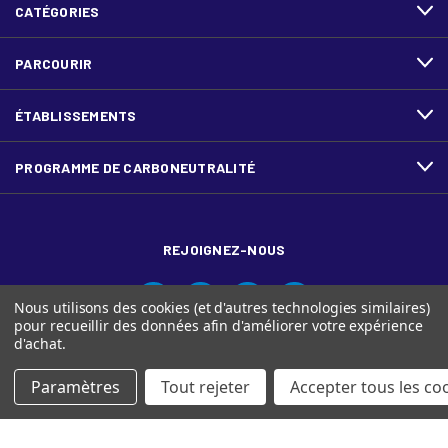
CATÉGORIES
PARCOURIR
ÉTABLISSEMENTS
PROGRAMME DE CARBONEUTRALITÉ
REJOIGNEZ-NOUS
Nous utilisons des cookies (et d'autres technologies similaires)
pour recueillir des données afin d'améliorer votre expérience
d'achat.
Paramètres
Tout rejeter
Accepter tous les co
© Ariva, et le logo Ariva sont des marques de commerce de
Domtar Inc. au Canada.