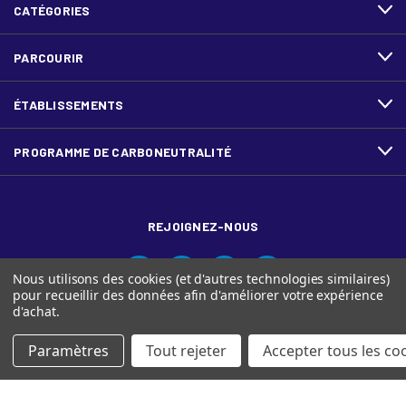
CATÉGORIES
PARCOURIR
ÉTABLISSEMENTS
PROGRAMME DE CARBONEUTRALITÉ
REJOIGNEZ-NOUS
Nous utilisons des cookies (et d'autres technologies similaires)
pour recueillir des données afin d'améliorer votre expérience
d'achat.
Paramètres
Tout rejeter
Accepter tous les co
© Ariva, et le logo Ariva sont des marques de commerce de
Domtar Inc. au Canada.