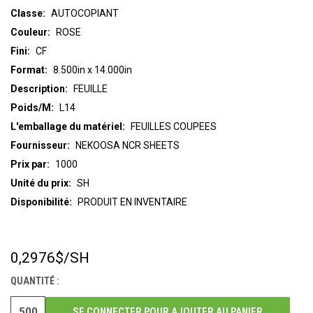
Classe:
AUTOCOPIANT
Couleur:
ROSE
Fini:
CF
Format:
8.500in x 14.000in
Description:
FEUILLE
Poids/M:
L14
L'emballage du matériel:
FEUILLES COUPEES
Fournisseur:
NEKOOSA NCR SHEETS
Prix par:
1000
Unité du prix:
SH
Disponibilité:
PRODUIT EN INVENTAIRE
0,2976$
/SH
STOCK
ACTUEL :
QUANTITÉ :
SE CONNECTER POUR AJOUTER AU PANIER