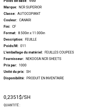
Poids de base:
44M
Marque:
NCR SUPERIOR
Classe:
AUTOCOPIANT
Couleur:
CANARI
Fini:
CF
Format:
8.500in x 11.000in
Description:
FEUILLE
Poids/M:
011
L'emballage du matériel:
FEUILLES COUPEES
Fournisseur:
NEKOOSA NCR SHEETS
Prix par:
1000
Unité du prix:
SH
Disponibilité:
PRODUIT EN INVENTAIRE
0,2351$
/SH
STOCK
ACTUEL :
QUANTITÉ :