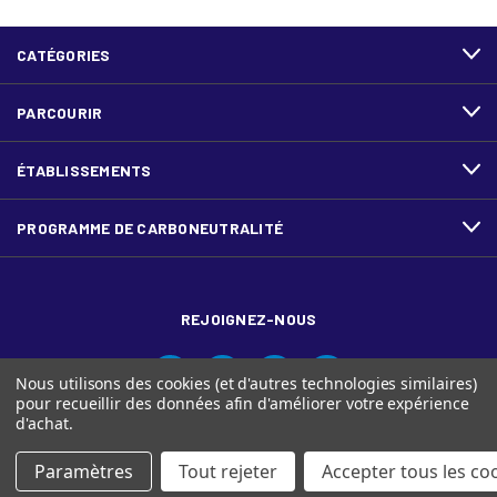
CATÉGORIES
PARCOURIR
ÉTABLISSEMENTS
PROGRAMME DE CARBONEUTRALITÉ
REJOIGNEZ-NOUS
Nous utilisons des cookies (et d'autres technologies similaires)
pour recueillir des données afin d'améliorer votre expérience
d'achat.
Paramètres
Tout rejeter
Accepter tous les co
© Ariva, et le logo Ariva sont des marques de commerce de