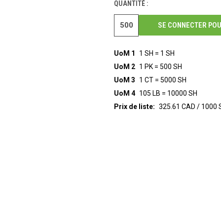
QUANTITÉ :
SE CONNECTER POU
UoM 1
1 SH = 1 SH
UoM 2
1 PK = 500 SH
UoM 3
1 CT = 5000 SH
UoM 4
105 LB = 10000 SH
Prix de liste:
325.61 CAD / 1000 