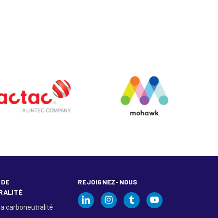
 DE
REJOIGNEZ-NOUS
RALITÉ
la carboneutralité