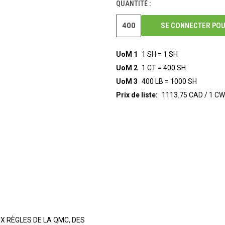
QUANTITÉ :
SE CONNECTER POU
UoM 1
1 SH = 1 SH
UoM 2
1 CT = 400 SH
UoM 3
400 LB = 1000 SH
Prix de liste:
1113.75 CAD / 1 C
X RÈGLES DE LA QMC, DES