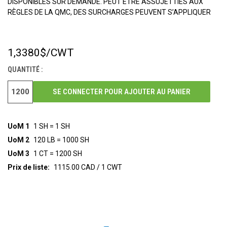
DISPONIBLES SUR DEMANDE. PEUT ÊTRE ASSUJETTIES AUX
RÈGLES DE LA QMC, DES SURCHARGES PEUVENT S’APPLIQUER
1,3380$
/CWT
STOCK
ACTUEL :
QUANTITÉ :
SE CONNECTER POUR AJOUTER AU PANIER
UoM 1
1 SH = 1 SH
UoM 2
120 LB = 1000 SH
UoM 3
1 CT = 1200 SH
Prix de liste:
1115.00 CAD / 1 CWT