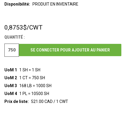
Disponibilité:
PRODUIT EN INVENTAIRE
0,8753$
/CWT
STOCK
ACTUEL :
QUANTITÉ :
SE CONNECTER POUR AJOUTER AU PANIER
UoM 1
1 SH = 1 SH
UoM 2
1 CT = 750 SH
UoM 3
168 LB = 1000 SH
UoM 4
1 PL = 10500 SH
Prix de liste:
521.00 CAD / 1 CWT