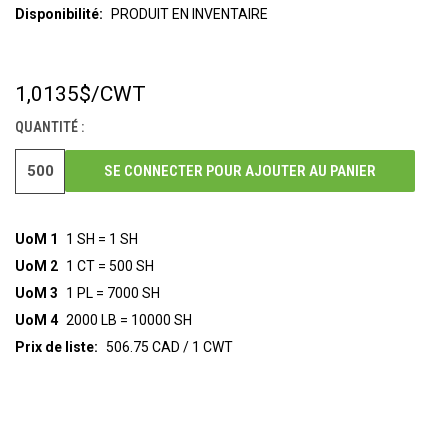
Disponibilité:
PRODUIT EN INVENTAIRE
1,0135$
/CWT
STOCK
ACTUEL :
QUANTITÉ :
SE CONNECTER POUR AJOUTER AU PANIER
UoM 1
1 SH = 1 SH
UoM 2
1 CT = 500 SH
UoM 3
1 PL = 7000 SH
UoM 4
2000 LB = 10000 SH
Prix de liste:
506.75 CAD / 1 CWT