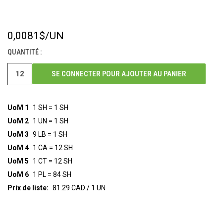
0,0081$
/UN
STOCK
ACTUEL :
QUANTITÉ :
SE CONNECTER POUR AJOUTER AU PANIER
UoM 1
1 SH = 1 SH
UoM 2
1 UN = 1 SH
UoM 3
9 LB = 1 SH
UoM 4
1 CA = 12 SH
UoM 5
1 CT = 12 SH
UoM 6
1 PL = 84 SH
Prix de liste:
81.29 CAD / 1 UN