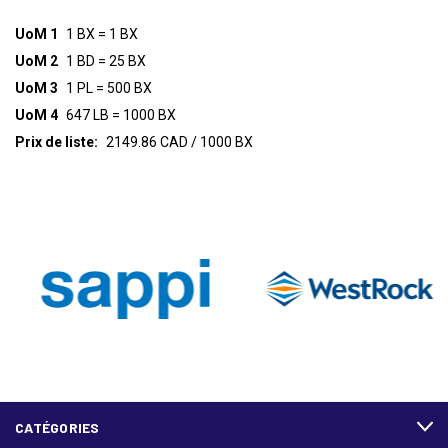
UoM 1
1 BX = 1 BX
UoM 2
1 BD = 25 BX
UoM 3
1 PL = 500 BX
UoM 4
647 LB = 1000 BX
Prix de liste:
2149.86 CAD / 1000 BX
CATÉGORIES