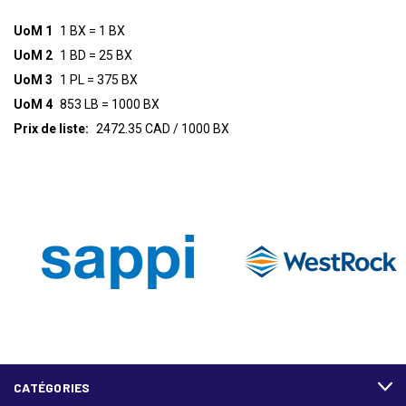
UoM 1
1 BX = 1 BX
UoM 2
1 BD = 25 BX
UoM 3
1 PL = 375 BX
UoM 4
853 LB = 1000 BX
Prix de liste:
2472.35 CAD / 1000 BX
CATÉGORIES