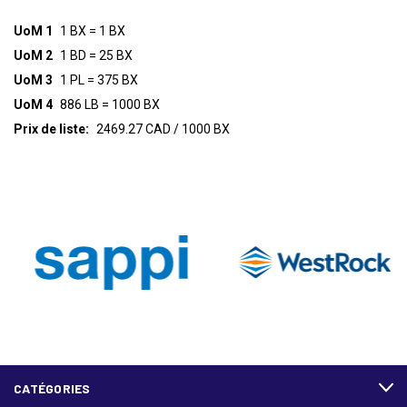
UoM 1
1 BX = 1 BX
UoM 2
1 BD = 25 BX
UoM 3
1 PL = 375 BX
UoM 4
886 LB = 1000 BX
Prix de liste:
2469.27 CAD / 1000 BX
CATÉGORIES