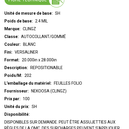
Unité de mesure de base:
SH
Poids de base:
2.4 MIL
Marque:
CLINGZ
Classe:
AUTOCOLLANT/GOMMÉ
Couleur:
BLANC
Fini:
VERSALINER
Format:
20.000in x 28.000in
Description:
REPOSITIONABLE
Poids/M:
202
L'emballage du matériel:
FEUILLES FOLIO
Fournisseur:
NEKOOSA (CLINGZ)
Prix par:
100
Unité du prix:
SH
Disponibilité:
DISPONIBLES SUR DEMANDE. PEUT ÊTRE ASSUJETTIES AUX
RÈGLES DE LA QMC, DES SURCHARGES PEUVENT S’APPLIQUER