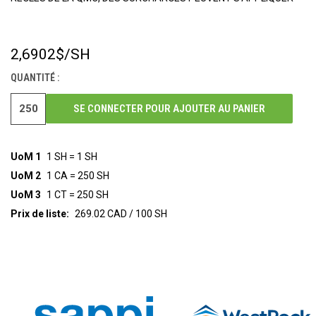
2,6902$
/SH
STOCK
ACTUEL :
QUANTITÉ :
SE CONNECTER POUR AJOUTER AU PANIER
UoM 1
1 SH = 1 SH
UoM 2
1 CA = 250 SH
UoM 3
1 CT = 250 SH
Prix de liste:
269.02 CAD / 100 SH