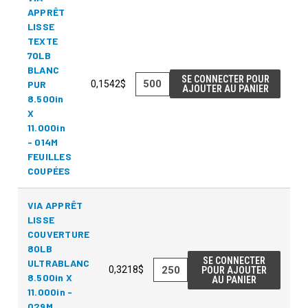
APPRÊT
LISSE
TEXTE
70LB
BLANC
SE CONNECTER POUR
PUR
0,1542$
AJOUTER AU PANIER
8.500in
X
11.000in
- 014M
FEUILLES
COUPÉES
VIA APPRÊT
LISSE
COUVERTURE
80LB
SE CONNECTER
ULTRABLANC
0,3218$
POUR AJOUTER
8.500in X
AU PANIER
11.000in -
029M