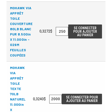
MOHAWK VIA
APPRÊT
TOILE
COUVERTURE
SE CONNECTER
80LB BLANC
0,3272$
POUR AJOUTER
PUR 8.500in
AU PANIER
X 11.000in -
029M
FEUILLES
COUPÉES
MOHAWK
VIA
APPRÊT
TOILE
TEXTE
70LB
SE CONNECTER POUR
NATUREL
0,3240$
AJOUTER AU PANIER
11.000in
X